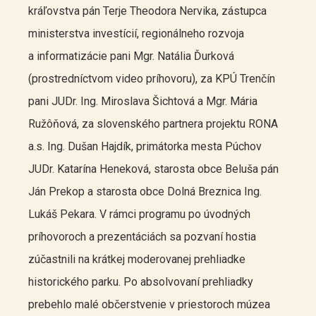
kráľovstva pán Terje Theodora Nervika, zástupca
ministerstva investícií, regionálneho rozvoja
a informatizácie pani Mgr. Natália Ďurková
(prostredníctvom video príhovoru), za KPÚ Trenčín
pani JUDr. Ing. Miroslava Šichtová a Mgr. Mária
Ružôňová, za slovenského partnera projektu RONA
a.s. Ing. Dušan Hajdík, primátorka mesta Púchov
JUDr. Katarína Heneková, starosta obce Beluša pán
Ján Prekop a starosta obce Dolná Breznica Ing.
Lukáš Pekara. V rámci programu po úvodných
príhovoroch a prezentáciách sa pozvaní hostia
zúčastnili na krátkej moderovanej prehliadke
historického parku. Po absolvovaní prehliadky
prebehlo malé občerstvenie v priestoroch múzea