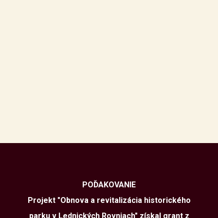
POĎAKOVANIE
Projekt "Obnova a revitalizácia historického
parku v Lednických Rovniach" získal grant z