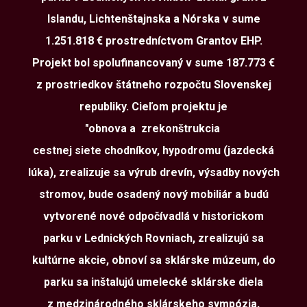
Islandu, Lichtenštajnska a Nórska v sume
1.251.818 € prostredníctvom Grantov EHP.
Projekt bol spolufinancovaný v sume 187.773 €
z prostriedkov štátneho rozpočtu Slovenskej
republiky. Cieľom projektu je
"obnova a zrekonštrukcia
cestnej siete chodníkov, hypodromu (jazdecká
lúka), zrealizuje sa výrub drevín, výsadby nových
stromov, bude osadený nový mobiliár a budú
vytvorené nové odpočívadlá v historickom
parku v Lednických Rovniach, zrealizujú sa
kultúrne akcie, obnoví sa sklárske múzeum, do
parku sa inštalujú umelecké sklárske diela
z medzinárodného sklárskeho sympózia,