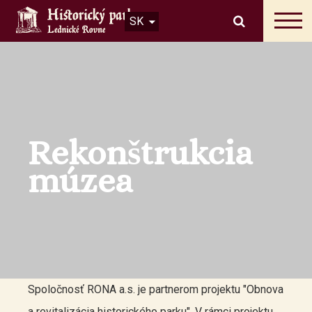
SK
Rekonštrukcia
múzea
Spoločnosť RONA a.s. je partnerom projektu "Obnova
a revitalizácia historického parku". V rámci projektu