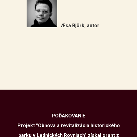
Æsa Björk, autor
POĎAKOVANIE
Projekt "Obnova a revitalizácia historického
parku v Lednických Rovniach" získal grant z