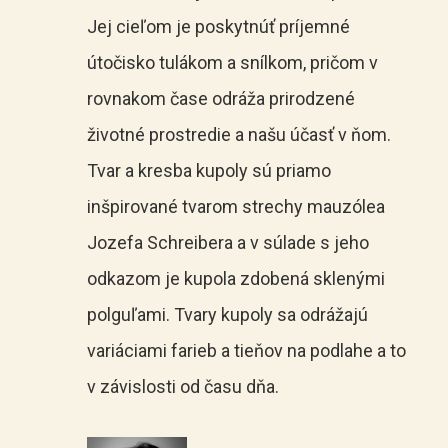
Jej cieľom je poskytnúť príjemné
útočisko tulákom a snílkom, pričom v
rovnakom čase odráža prirodzené
životné prostredie a našu účasť v ňom.
Tvar a kresba kupoly sú priamo
inšpirované tvarom strechy mauzólea
Jozefa Schreibera a v súlade s jeho
odkazom je kupola zdobená sklenými
polguľami. Tvary kupoly sa odrážajú
variáciami farieb a tieňov na podlahe a to
v závislosti od času dňa.