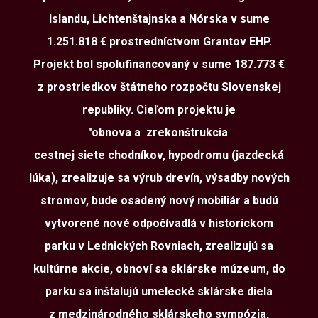
Islandu, Lichtenštajnska a Nórska v sume
1.251.818 € prostredníctvom Grantov EHP.
Projekt bol spolufinancovaný v sume 187.773 €
z prostriedkov štátneho rozpočtu Slovenskej
republiky. Cieľom projektu je
"obnova a zrekonštrukcia
cestnej siete chodníkov, hypodromu (jazdecká
lúka), zrealizuje sa výrub drevín, výsadby nových
stromov, bude osadený nový mobiliár a budú
vytvorené nové odpočívadlá v historickom
parku v Lednických Rovniach, zrealizujú sa
kultúrne akcie, obnoví sa sklárske múzeum, do
parku sa inštalujú umelecké sklárske diela
z medzinárodného sklárskeho sympózia,